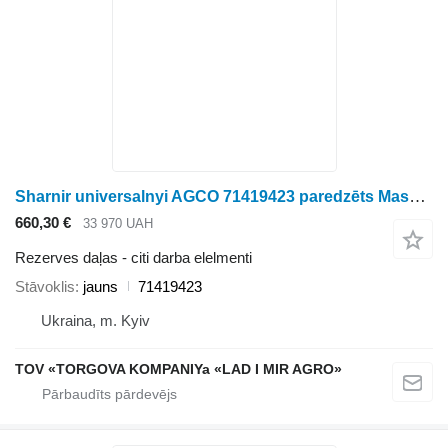
Sharnir universalnyi AGCO 71419423 paredzēts Massey Ferguson gliemežtransportiera
660,30 €
33 970 UAH
Rezerves daļas - citi darba elelmenti
Stāvoklis
jauns
71419423
Ukraina, m. Kyiv
TOV «TORGOVA KOMPANIYa «LAD I MIR AGRO»