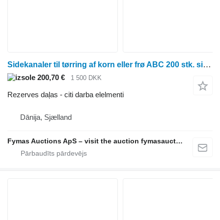
Sidekanaler til tørring af korn eller frø ABC 200 stk. sidekanaler til tørring af korn eller frø paredzēts žāvēšanas iekārtas
200,70 €
1 500 DKK
Rezerves daļas - citi darba elelmenti
Dānija, Sjælland
Fymas Auctions ApS – visit the auction fymasauctions.dk