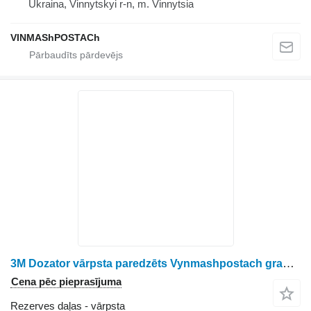
Ukraina, Vinnytskyi r-n, m. Vinnytsia
VINMAShPOSTACh
3M Dozator vārpsta paredzēts Vynmashpostach graudu izkliedētāja
Cena pēc pieprasījuma
Rezerves daļas - vārpsta