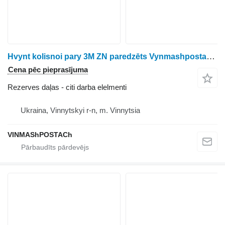
Hvynt kolisnoi pary 3M ZN paredzēts Vynmashpostach Zernonavantazhuvach graudu izkliedētāja
Cena pēc pieprasījuma
Rezerves daļas - citi darba elelmenti
Ukraina, Vinnytskyi r-n, m. Vinnytsia
VINMAShPOSTACh