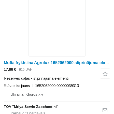
Mufta fryktsiina Agrolux 1652062000 stiprinājuma elementi paredzēts graudu pārstrādes iekārtas
17,86 €
919 UAH
Rezerves daļas - stiprinājuma elementi
Stāvoklis
jauns
1652062000 00000039313
Ukraina, Khorostkiv
TOV "Mriya Servis Zapchastini"