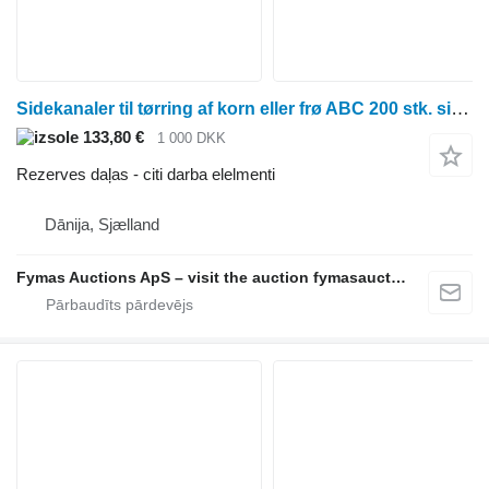
Sidekanaler til tørring af korn eller frø ABC 200 stk. sidekanaler til tørring af korn eller frø paredzēts žāvēšanas iekārtas
133,80 €
1 000 DKK
Rezerves daļas - citi darba elelmenti
Dānija, Sjælland
Fymas Auctions ApS – visit the auction fymasauctions.dk