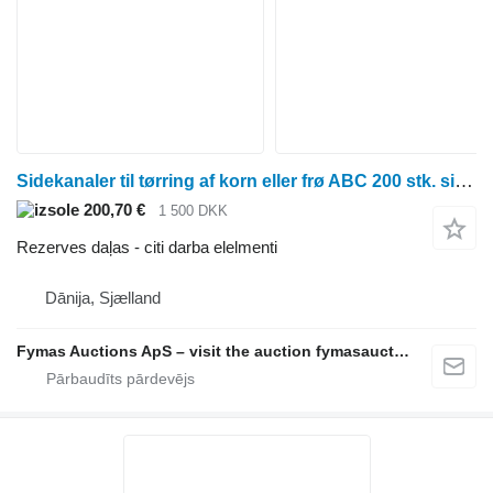
Sidekanaler til tørring af korn eller frø ABC 200 stk. sidekanaler til tørring af korn eller frø paredzēts žāvēšanas iekārtas
200,70 €
1 500 DKK
Rezerves daļas - citi darba elelmenti
Dānija, Sjælland
Fymas Auctions ApS – visit the auction fymasauctions.dk