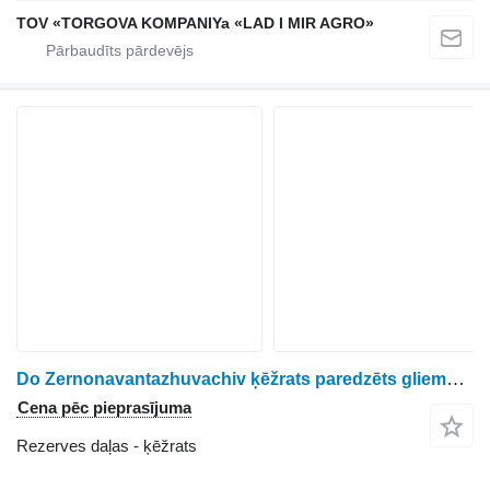
TOV «TORGOVA KOMPANIYa «LAD I MIR AGRO»
Do Zernonavantazhuvachiv ķēžrats paredzēts gliemežtransportiera
Cena pēc pieprasījuma
Rezerves daļas - ķēžrats