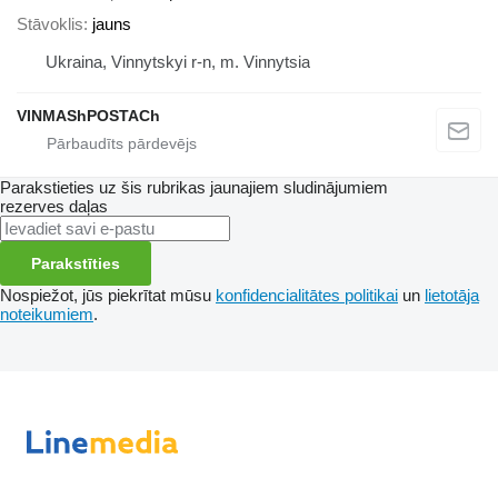
Stāvoklis
jauns
Ukraina, Vinnytskyi r-n, m. Vinnytsia
VINMAShPOSTACh
Parakstieties uz šis rubrikas jaunajiem sludinājumiem
rezerves daļas
Parakstīties
Nospiežot, jūs piekrītat mūsu
konfidencialitātes politikai
un
lietotāja
noteikumiem
.