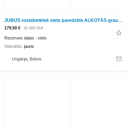
JUBUS rostabetétek siets paredzēts ALKOTÁS graudu tīrītāja
179,50 €
65 000 HUF
Rezerves daļas - siets
Stāvoklis
jauns
Ungārija, Békés