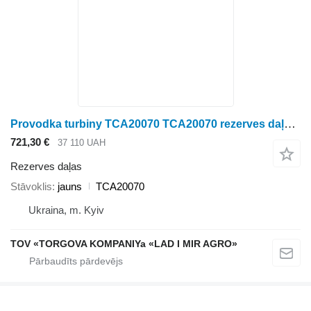
Provodka turbiny TCA20070 TCA20070 rezerves daļas paredzēts John Deere graudu pārstrādes iekārtas
721,30 €
37 110 UAH
Rezerves daļas
Stāvoklis
jauns
TCA20070
Ukraina, m. Kyiv
TOV «TORGOVA KOMPANIYa «LAD I MIR AGRO»