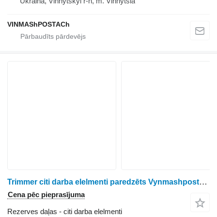
Ukraina, Vinnytskyi r-n, m. Vinnytsia
VINMAShPOSTACh
Trimmer citi darba elelmenti paredzēts Vynmashpostach ZN-120, ZN-80, ZN-90 graudu izkliedētāja
Cena pēc pieprasījuma
Rezerves daļas - citi darba elelmenti