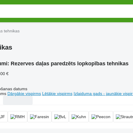
s tehnikas
ikas
umi:
Rezerves daļas paredzēts lopkopības tehnikas
800 €
tošanas datums
tums
Dārgākie vispirms
Lētākie vispirms
Izlaiduma gads - jaunākie vispi