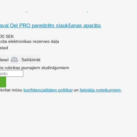
aval Del PRO paredzēts slaukšanas aparāta
00 SEK
cita elektronikas rezerves daļa
lstad
lasei
Salīdzināt
šis rubrikas jaunajiem sludinājumiem
ekrītat mūsu
konfidencialitātes politikai
un
lietotāja noteikumiem
.