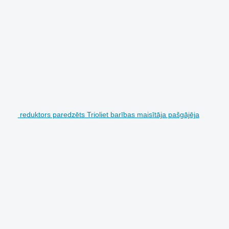
reduktors paredzēts Trioliet barības maisītāja pašgājēja