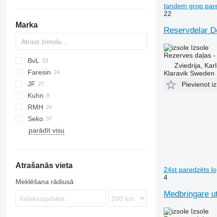
manipulātori
tandem grop par
22
Marka
Reservdelar D
Izsole
Rezerves daļas - 
BvL
Zviedrija, Kar
Faresin
V-MIX
Jaguar
Klaravik Sweden
JF
Pick up
Pievienot iz
Kuhn
VM
RMH
Seko
parādīt visu
Solomix
Atrašanās vieta
24st paredzēts l
4
Meklēšana rādiusā
Medbringare u
Izsole