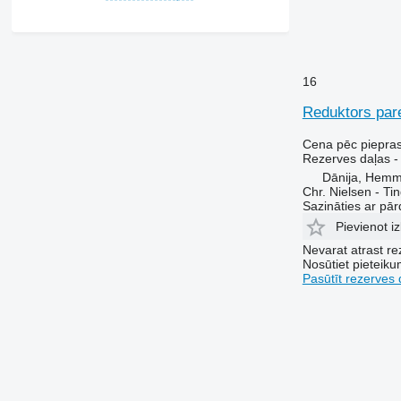
16
Reduktors par
Cena pēc piepra
Rezerves daļas -
Dānija, Hemm
Chr. Nielsen - T
Sazināties ar pār
Pievienot iz
Nevarat atrast r
Nosūtiet pieteikum
Pasūtīt rezerves 