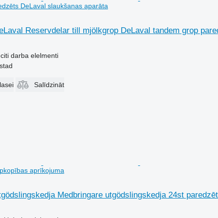
edzēts DeLaval slaukšanas aparāta
eLaval Reservdelar till mjölkgrop DeLaval tandem grop par
citi darba elelmenti
lstad
lasei
Salīdzināt
opkopības aprīkojuma
tgödslingskedja Medbringare utgödslingskedja 24st paredzē