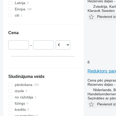
Rezerves daļas - 
Latvija
Zviedrija, Kar
Eiropa
Klaravik Sweden
citi
Dānija
Pievienot iz
Zviedrija
Kolumbija
Vācija
Cena
Norvēģija
Nīderlande
–
8
Reduktors pare
Sludinājuma veids
Cena pēc piepra
Rezerves daļas -
pārdošana
Nīderlande, B
izsole
Handelsondernem
no ražotāja
Sazināties ar pār
līzings
Pievienot iz
kredīts
uz nomaksu