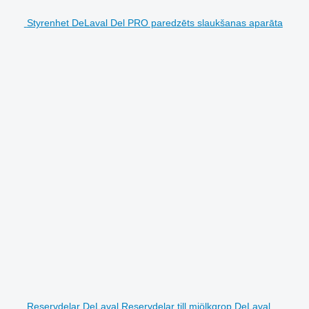
Styrenhet DeLaval Del PRO paredzēts slaukšanas aparāta
Reservdelar DeLaval Reservdelar till mjölkgrop DeLaval