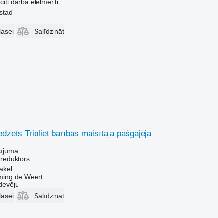
citi darba elelmenti
lstad
lasei
Salīdzināt
dzēts Trioliet barības maisītāja pašgājēja
sījuma
 reduktors
akel
ing de Weert
devēju
lasei
Salīdzināt