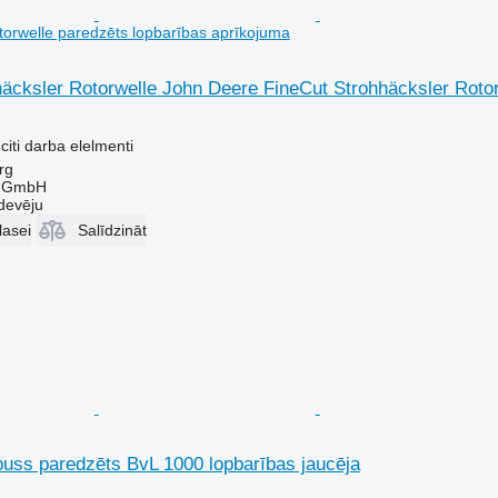
torwelle paredzēts lopbarības aprīkojuma
äcksler Rotorwelle John Deere FineCut Strohhäcksler Rotor
citi darba elelmenti
rg
r GmbH
devēju
lasei
Salīdzināt
orpuss paredzēts BvL 1000 lopbarības jaucēja