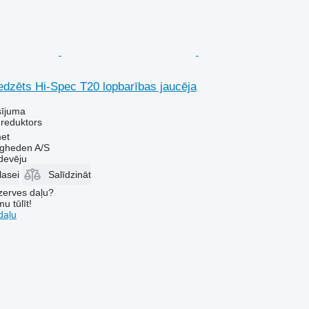
edzēts Hi-Spec T20 lopbarības jaucēja
sījuma
 reduktors
et
ingheden A/S
devēju
lasei
Salīdzināt
ezerves daļu?
u tūlīt!
daļu