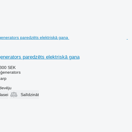
enerators paredzēts elektriskā gana
300 SEK
 ģenerators
narp
devēju
lasei
Salīdzināt