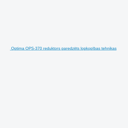
Optima OPS-370 reduktors paredzēts lopkopības tehnikas