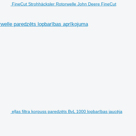
FineCut Strohhäcksler Rotorwelle John Deere FineCut
welle paredzēts lopbarības aprīkojuma
eļļas filtra korpuss paredzēts BvL 1000 lopbarības jaucēja