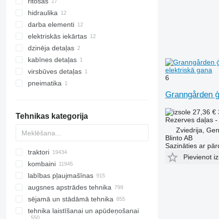
ritošās
ātrumkārba
hidraulika
reduktori
asis
darba elementi
kardānvārpstas
gaitas reduktori
hidrosadalītāji
elektriskās iekārtas
jūgvārpstas
hidrocilindri
ķēžrati
dzinēja detaļas
jaudas noņemšanas kārbas
hidromotori
pievēlējveltņi
sensori
kabīnes detaļas
ātrumkārbas korpusi
citas hidraulikas detaļas
citi darba elementi
rādītāju paneļi
eļļas filtra korpusi
elektriskā gana
virsbūves detaļas
citas transmisijas rezerves daļas
slodzes momenta indikatori
kabīnes
6
pneimatika
monitori
rāmji
Granngården ģ
ģeneratori
pneimatiskais vārsti
citas elektronikas rezerves daļas
27,36 €
Tehnikas kategorija
Rezerves daļas -
Zviedrija, Ge
Blinto AB
Sazināties ar pār
traktori
Pievienot iz
kombaini
kāpurķēžu traktori
labības pļaujmašīnas
mini traktori
kokvilnas kombaini
augsnes apstrādes tehnika
riteņtraktori
biešu kombaini
graudu hederi
sējamā un stādāmā tehnika
graudu kombaini
kukurūzas pļaujmašīnas
ecēšas
tehnika laistīšanai un apūdeņošanai
lopbarības kombaini
rapša galdi
irdinātāji
dēstu stādāmās mašīnas