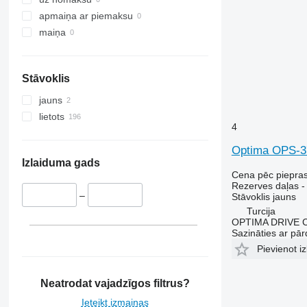
apmaiņa ar piemaksu
maiņa
Stāvoklis
jauns
lietots
4
Optima OPS-37
Izlaiduma gads
Cena pēc piepra
Rezerves daļas -
–
Stāvoklis
jauns
Turcija
OPTIMA DRIVE
Sazināties ar pār
Pievienot iz
Neatrodat vajadzīgos filtrus?
Ieteikt izmaiņas