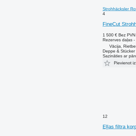
Strohhäcksler Ro
4
FineCut Strohh
1 500 €
Bez PVN
Rezerves daļas - 
Vācija, Rietbe
Deppe & Stücke
Sazināties ar pār
Pievienot iz
12
Eļļas filtra k