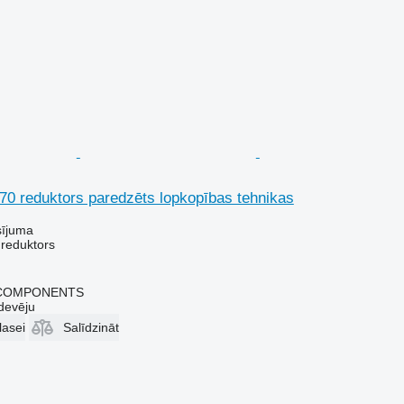
0 reduktors paredzēts lopkopības tehnikas
sījuma
 reduktors
 COMPONENTS
devēju
lasei
Salīdzināt