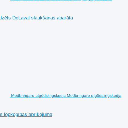
edzēts DeLaval slaukšanas aparāta
Medbringare utgödslingskedja Medbringare utgödslingskedja
ts lopkopības aprīkojuma