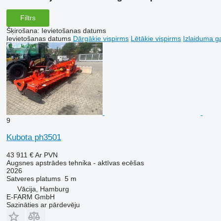
Filtrs
Šķirošana
:
Ievietošanas datums
Ievietošanas datums
Dārgākie vispirms
Lētākie vispirms
Izlaiduma ga
9
Kubota ph3501
43 911 €
Ar PVN
Augsnes apstrādes tehnika - aktīvas ecēšas
2026
Satveres platums
5 m
Vācija, Hamburg
E-FARM GmbH
Sazināties ar pārdevēju