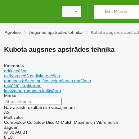
Agroline
Augsnes apstrādes tehnika
Kubota augsnes apstrād
Kubota augsnes apstrādes tehnika
Kategorija
arkli
ecēšas
aktīvas ecēšas
disku ecēšas
augsnes frēzes
muļčas veidošanas mašīnas
mulčētāji traktoram
kultivatori
rugaines kultivātori
Marka
Nav atrasti rezultāti šim vaicājumam
AS
Multivator
Combiplow
Cultiplow
Disc-O-Mulch
Maximulch
Vibromulch
Jaguar
AT30
AU
BT
8
10