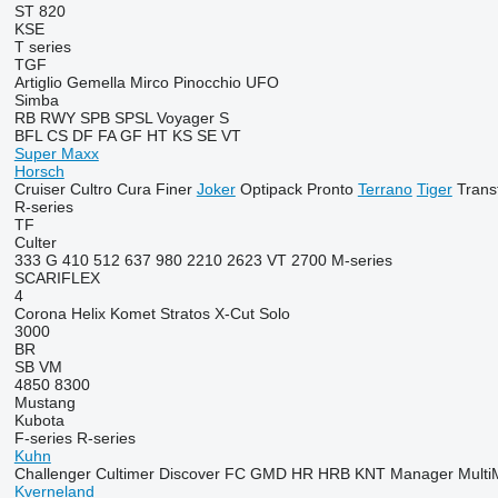
ST 820
KSE
T series
TGF
Artiglio
Gemella
Mirco
Pinocchio
UFO
Simba
RB
RWY
SPB
SPSL
Voyager S
BFL
CS
DF
FA
GF
HT
KS
SE
VT
Super Maxx
Horsch
Cruiser
Cultro
Cura
Finer
Joker
Optipack
Pronto
Terrano
Tiger
Trans
R-series
TF
Culter
333 G
410
512
637
980
2210
2623 VT
2700
M-series
SCARIFLEX
4
Corona
Helix
Komet
Stratos
X-Cut Solo
3000
BR
SB
VM
4850
8300
Mustang
Kubota
F-series
R-series
Kuhn
Challenger
Cultimer
Discover
FC
GMD
HR
HRB
KNT
Manager
Multi
Kverneland