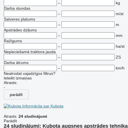
–
kg
Darba stundas
–
m/st
Satveres platums
–
m
Apstrādes dziļums
–
mm
Ražīgums
–
ha/st
Nepieciešamā traktora jauda
–
ZS
Darba ātrums
–
km/h
Neatrodat vajadzīgos filtrus?
Ieteikt izmaiņas
Atrasts:
-
parādīt
Informācija par Kubota
Atrasts:
24 sludinājumi
Parādīt
24 sludinājumi:
Kubota augsnes apstrādes tehnika