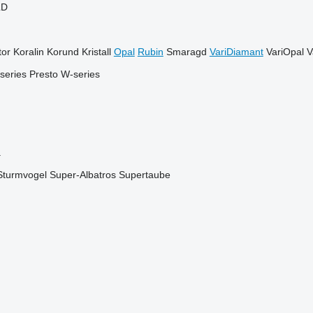
LD
or
Koralin
Korund
Kristall
Opal
Rubin
Smaragd
VariDiamant
VariOpal
V
series
Presto
W-series
a
Sturmvogel
Super-Albatros
Supertaube