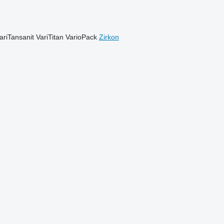
ariTansanit
VariTitan
VarioPack
Zirkon