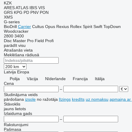
KZK
ARES
ATLAS
IBIS
VIS
GRS
KPG
PD
PNV
PON
XMS
G-series
BioDrill
Carrier
Cultus
Opus
Rexius
Rollex
Spirit
Swift
TopDown
Woodcracker
2800
3400
Disc Master Pro
Field Profi
parādīt visu
Atrašanās vieta
Meklēšana rādiusā
Latvija
Eiropa
Polija
Vācija
Nīderlande
Francija
Itālija
Cena
–
Sludinājuma veids
pārdošana
izsole
no ražotāja
līzings
kredīts
uz nomaksu
apmaiņa ar
Stāvoklis
jauns
lietots
Izlaiduma gads
–
Raksturojumi
Pašmasa