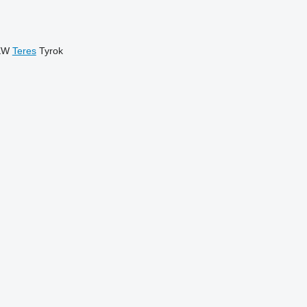
KW
Teres
Tyrok