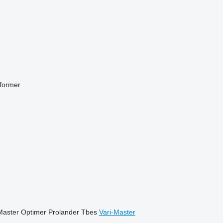
former
Master
Optimer
Prolander
Tbes
Vari-Master