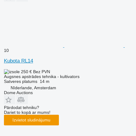
10
Kubota RL14
250 €
Bez PVN
Augsnes apstrādes tehnika - kultivators
Satveres platums
14 m
Nīderlande, Amsterdam
Dome Auctions
Pārdodat tehniku?
Dariet to kopā ar mums!
Izvietot sludinājumu