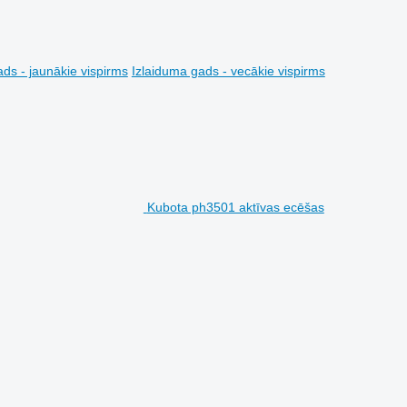
ds - jaunākie vispirms
Izlaiduma gads - vecākie vispirms
Kubota ph3501 aktīvas ecēšas