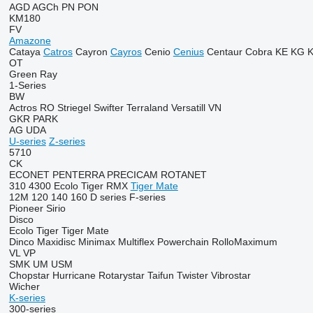
AGD
AGCh
PN
PON
KM180
FV
Amazone
Cataya
Catros
Cayron
Cayros
Cenio
Cenius
Centaur
Cobra
KE
KG
OT
Green Ray
1-Series
BW
Actros RO
Striegel
Swifter
Terraland
Versatill VN
GKR
PARK
AG
UDA
U-series
Z-series
5710
CK
ECONET
PENTERRA
PRECICAM
ROTANET
310
4300
Ecolo Tiger
RMX
Tiger Mate
12M
120
140
160
D series
F-series
Pioneer
Sirio
Disco
Ecolo Tiger
Tiger Mate
Dinco
Maxidisc
Minimax
Multiflex
Powerchain
RolloMaximum
VL
VP
SMK
UM
USM
Chopstar
Hurricane
Rotarystar
Taifun
Twister
Vibrostar
Wicher
K-series
300-series