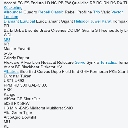
Accord
EG
ES
Enduro
LD
NG
PB
PW
Qualidisc
RB
RG
RN
RS
RX
T
Köckerling
Allrounder
Quadro
Rebell Classic
Rebell Profiline
Trio
Vario
Vector
Lemken
Diamant
EurOpal
EuroDiamant
Gigant
Heliodor
Juwel
Karat
Kompakt
PR
Barbi
Birba
Bisonte
Brava
C-series
DC
DM
Giraffa S
H-series
Jolly
L-
WDL
MU
KR
Master
Favorit
5-35
Grizzly
Raptor
Flexcare V
Fox
Lion
Novacat
Rotocare
Servo
Synkro
Terradisc
Terri
Atlant
BP
Blackbear
Diskator
HV
Albatros
Blue Bird
Corvus
Dupe
Field Bird
GHF
Kormoran
PKE
Star
Eurostar
Tukan
U671
U693
FPM RD 300
GAL-C 3.0
HKK
Kangu
AllStar
GE
SinusCut
5026
FX
SRW
H3
MINI-BMS
Midiforst
Multiforst
SMO
Alfa
Grom
Tiger
ArcoAgro
Downhil
MU
KL