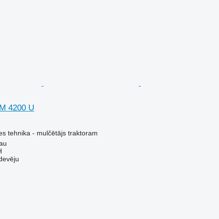
VM 4200 U
s tehnika - mulčētājs traktoram
lau
H
devēju