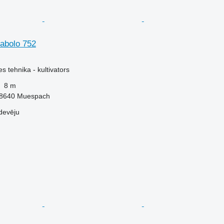
iabolo 752
 tehnika - kultivators
8 m
-68640 Muespach
devēju