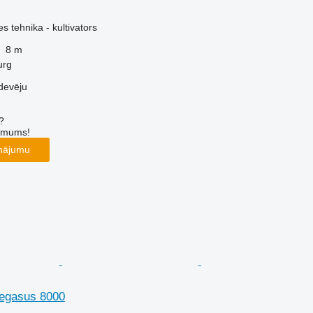
 tehnika - kultivators
8 m
urg
devēju
?
r mums!
inājumu
egasus 8000