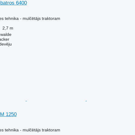
lbatros 6400
s tehnika - mulčētājs traktoram
2,7 m
nwalde
acker
devēju
GM 1250
s tehnika - mulčētājs traktoram