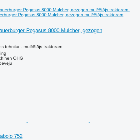
erburger Pegasus 8000 Mulcher, gezogen mulčētājs traktoram
auerburger Pegasus 8000 Mulcher, gezogen
s tehnika - mulčētājs traktoram
ling
chinen OHG
devēju
iabolo 752