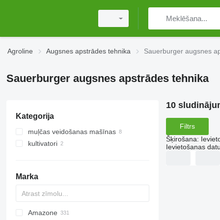
Agroline
Augsnes apstrādes tehnika
Sauerburger augsnes ap
Sauerburger augsnes apstrādes tehnika
10 sludināju
Kategorija
Filtrs
muļčas veidošanas mašīnas
Šķirošana
:
Ievie
kultivatori
mulčētāji traktoram
Ievietošanas da
Marka
Amazone
AS
Multivator
Combiplow
Jaguar
AT30
8
AGD
KM180
FV