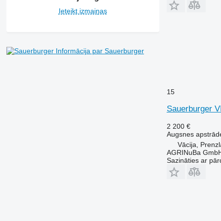
Ieteikt izmaiņas
Informācija par Sauerburger
15
Sauerburger 
2 200 €
Augsnes apstrāde
Vācija, Prenz
AGRINuBa Gmb
Sazināties ar pār