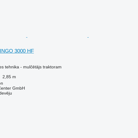
DINGO 3000 HF
s tehnika - mulčētājs traktoram
2,85 m
en
 Center GmbH
devēju