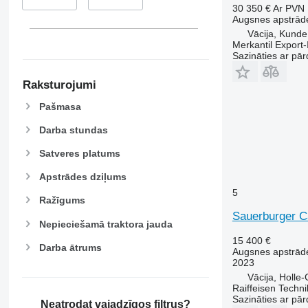
30 350 €
Ar PVN
Augsnes apstrāde
Vācija, Kunde
Merkantil Expor
Sazināties ar pār
Raksturojumi
Pašmasa
Darba stundas
Satveres platums
Apstrādes dziļums
5
Ražīgums
Sauerburger C
Nepieciešamā traktora jauda
15 400 €
Darba ātrums
Augsnes apstrāde
2023
Vācija, Holle
Raiffeisen Techn
Sazināties ar pār
Neatrodat vajadzīgos filtrus?