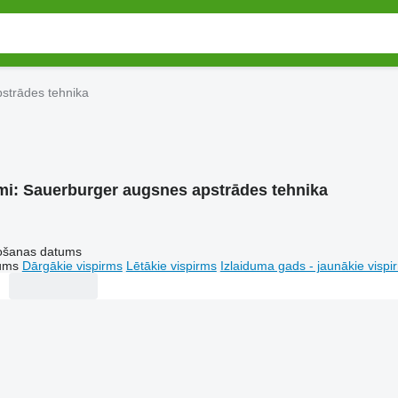
strādes tehnika
mi:
Sauerburger augsnes apstrādes tehnika
tošanas datums
tums
Dārgākie vispirms
Lētākie vispirms
Izlaiduma gads - jaunākie vispi