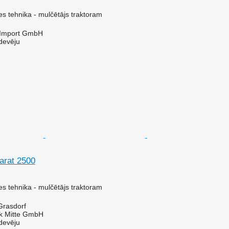
s tehnika - mulčētājs traktoram
t-Import GmbH
devēju
arat 2500
s tehnika - mulčētājs traktoram
-Grasdorf
ik Mitte GmbH
devēju