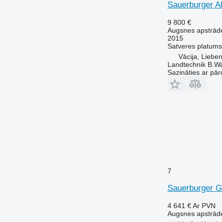
Sauerburger A
9 800 €
Augsnes apstrāde
2015
Satveres platums
Vācija, Liebe
Landtechnik B.W
Sazināties ar pār
7
Sauerburger 
4 641 €
Ar PVN
Augsnes apstrāde