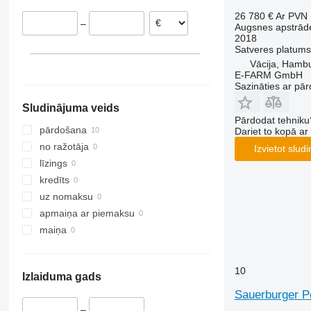
VariDiamant
26 780 €
Ar PVN
–
Augsnes apstrādes
VariOpal
2018
VariTansanit
Satveres platums
VariTitan
Vācija, Hamb
E-FARM GmbH
VarioPack
Sazināties ar pār
Zirkon
Sludinājuma veids
Pārdodat tehniku
pārdošana
Dariet to kopā a
no ražotāja
Izvietot slud
līzings
kredīts
uz nomaksu
apmaiņa ar piemaksu
maiņa
10
Izlaiduma gads
Sauerburger P
–