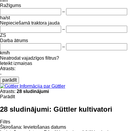
mm
Ražīgums
–
ha/st
Nepieciešamā traktora jauda
–
ZS
Darba ātrums
–
km/h
Neatrodat vajadzīgos filtrus?
Ieteikt izmaiņas
Atrasts:
-
parādīt
Informācija par Güttler
Atrasts:
28 sludinājumi
Parādīt
28 sludinājumi:
Güttler kultivatori
Filtrs
Šķirošana
:
Ievietošanas datums