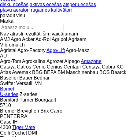
disku ecēšas
aktīvas ecēšas
atsperu ecēšas
pļavu aeratori
rugaines kultivātori
parādīt visu
Marka
Nav atrasti rezultāti šim vaicājumam
AMJ Agro
Acker
Ad-Rol
Agripol
Agrisem
Vibromulch
Agristal
Agro-Factory
Agro-Lift
Agro-Masz
AU
Agro-Tom
Agrokalina
Agrozet
Alpego
Amazone
Cataya
Catros
Cenio
Cenius
Centaur
Centaya
Cobra
KG
Atlas
Awemak
BBG
BEFA
BM Maschinenbau
BOS
Baarck
Baselier
Bauer
Bednar
Swifter
Versatill VN
Bomet
U-series
Z-series
Bomford Turner
Bourgault
5710
Bremer
Breviglieri
Brix
Carre
PENTERRA
Case IH
4300
Tiger Mate
Celli
Cochet
DMI