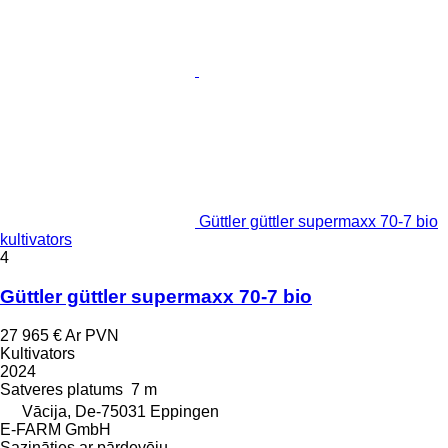
Güttler güttler supermaxx 70-7 bio
kultivators
4
Güttler güttler supermaxx 70-7 bio
27 965 €
Ar PVN
Kultivators
2024
Satveres platums
7 m
Vācija, De-75031 Eppingen
E-FARM GmbH
Sazināties ar pārdevēju