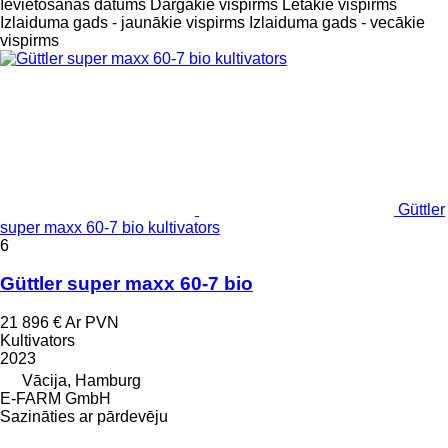
Ievietošanas datums
Dārgākie vispirms
Lētākie vispirms
Izlaiduma gads - jaunākie vispirms
Izlaiduma gads - vecākie
vispirms
Güttler
super maxx 60-7 bio kultivators
6
Güttler super maxx 60-7 bio
21 896 €
Ar PVN
Kultivators
2023
Vācija, Hamburg
E-FARM GmbH
Sazināties ar pārdevēju