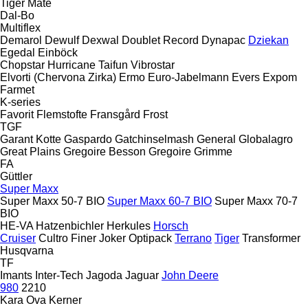
Tiger Mate
Dal-Bo
Multiflex
Demarol
Dewulf
Dexwal
Doublet Record
Dynapac
Dziekan
Egedal
Einböck
Chopstar
Hurricane
Taifun
Vibrostar
Elvorti (Chervona Zirka)
Ermo
Euro-Jabelmann
Evers
Expom
Farmet
K-series
Favorit
Flemstofte
Fransgård
Frost
TGF
Garant Kotte
Gaspardo
Gatchinselmash
General
Globalagro
Great Plains
Gregoire Besson
Gregoire
Grimme
FA
Güttler
Super Maxx
Super Maxx 50-7 BIO
Super Maxx 60-7 BIO
Super Maxx 70-7
BIO
HE-VA
Hatzenbichler
Herkules
Horsch
Cruiser
Cultro
Finer
Joker
Optipack
Terrano
Tiger
Transformer
Husqvarna
TF
Imants
Inter-Tech
Jagoda
Jaguar
John Deere
980
2210
Kara Ova
Kerner