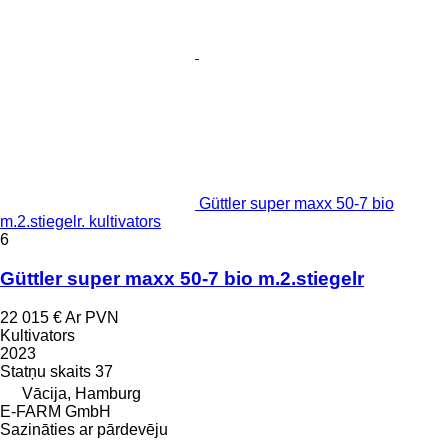
Güttler super maxx 50-7 bio
m.2.stiegelr. kultivators
6
Güttler super maxx 50-7 bio m.2.stiegelr
22 015 €
Ar PVN
Kultivators
2023
Statņu skaits
37
Vācija, Hamburg
E-FARM GmbH
Sazināties ar pārdevēju