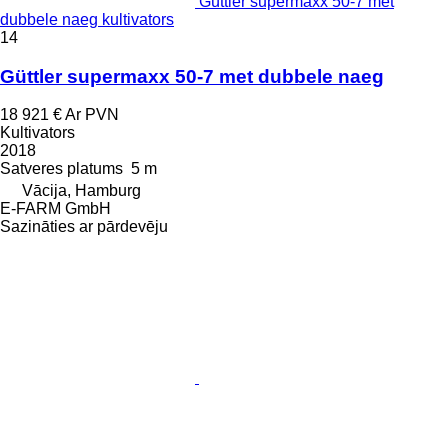
Güttler supermaxx 50-7 met
dubbele naeg kultivators
14
Güttler supermaxx 50-7 met dubbele naeg
18 921 €
Ar PVN
Kultivators
2018
Satveres platums
5 m
Vācija, Hamburg
E-FARM GmbH
Sazināties ar pārdevēju