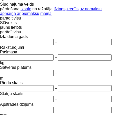
Sludinājuma veids
pārdošana
izsole
no ražotāja
līzings
kredīts
uz nomaksu
apmaiņa ar piemaksu
maiņa
parādīt visu
Stāvoklis
jauns
lietots
parādīt visu
Izlaiduma gads
–
Raksturojumi
Pašmasa
–
kg
Satveres platums
–
m
Rindu skaits
–
Statņu skaits
–
Apstrādes dziļums
–