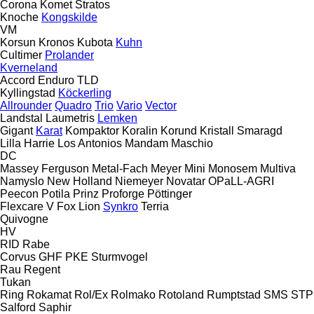
Corona
Komet
Stratos
Knoche
Kongskilde
VM
Korsun
Kronos
Kubota
Kuhn
Cultimer
Prolander
Kverneland
Accord
Enduro
TLD
Kyllingstad
Köckerling
Allrounder
Quadro
Trio
Vario
Vector
Landstal
Laumetris
Lemken
Gigant
Karat
Kompaktor
Koralin
Korund
Kristall
Smaragd
Lilla Harrie
Los Antonios
Mandam
Maschio
DC
Massey Ferguson
Metal-Fach
Meyer
Mini
Monosem
Multiva
Namyslo
New Holland
Niemeyer
Novatar
OPaLL-AGRI
Peecon
Potila
Prinz
Proforge
Pöttinger
Flexcare V
Fox
Lion
Synkro
Terria
Quivogne
HV
RID
Rabe
Corvus
GHF
PKE
Sturmvogel
Rau
Regent
Tukan
Ring
Rokamat
Rol/Ex
Rolmako
Rotoland
Rumptstad
SMS
STP
Salford
Saphir