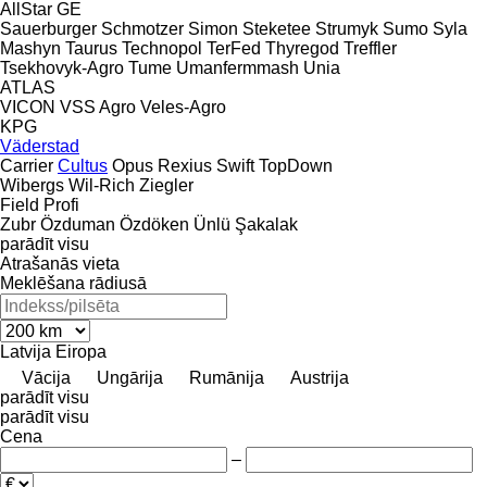
AllStar
GE
Sauerburger
Schmotzer
Simon
Steketee
Strumyk
Sumo
Syla
Mashyn
Taurus
Technopol
TerFed
Thyregod
Treffler
Tsekhovyk-Agro
Tume
Umanfermmash
Unia
ATLAS
VICON
VSS Agro
Veles-Agro
KPG
Väderstad
Carrier
Cultus
Opus
Rexius
Swift
TopDown
Wibergs
Wil-Rich
Ziegler
Field Profi
Zubr
Özduman
Özdöken
Ünlü
Şakalak
parādīt visu
Atrašanās vieta
Meklēšana rādiusā
Latvija
Eiropa
Vācija
Ungārija
Rumānija
Austrija
parādīt visu
parādīt visu
Cena
–