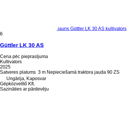
jauns Güttler LK 30 AS kultivators
6
Güttler LK 30 AS
Cena pēc pieprasījuma
Kultivators
2025
Satveres platums
3 m
Nepieciešamā traktora jauda
90 ZS
Ungārija, Kaposvar
Gépközvetítő Kft.
Sazināties ar pārdevēju