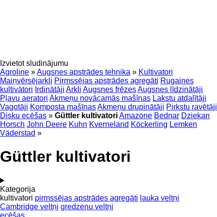
Izvietot sludinājumu
Agroline
»
Augsnes apstrādes tehnika
»
Kultivatori
Maiņvērsējarkli
Pirmssējas apstrādes agregāti
Rugaines
kultivātori
Irdinātāji
Arkli
Augsnes frēzes
Augsnes līdzinātāji
Pļavu aeratori
Akmeņu novācamās mašīnas
Lakstu atdalītāji
Vagotāji
Komposta mašīnas
Akmeņu drupinātāji
Pirkstu ravētāji
Disku ecēšas
»
Güttler kultivatori
Amazone
Bednar
Dziekan
Horsch
John Deere
Kuhn
Kverneland
Köckerling
Lemken
Väderstad
»
Güttler kultivatori
Kategorija
kultivatori
pirmssējas apstrādes agregāti
lauka veltņi
Cambridge veltņi
gredzenu veltņi
ecēšas