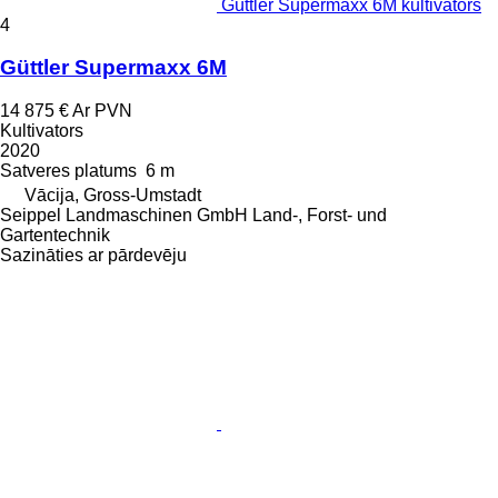
Güttler Supermaxx 6M kultivators
4
Güttler Supermaxx 6M
14 875 €
Ar PVN
Kultivators
2020
Satveres platums
6 m
Vācija, Gross-Umstadt
Seippel Landmaschinen GmbH Land-, Forst- und
Gartentechnik
Sazināties ar pārdevēju