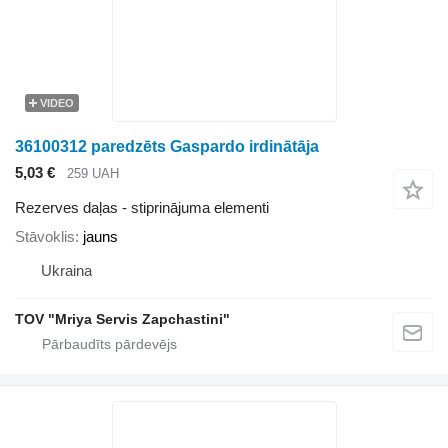
VIDEO
36100312 paredzēts Gaspardo irdinātāja
5,03 €
259 UAH
Rezerves daļas - stiprinājuma elementi
Stāvoklis
jauns
Ukraina
TOV "Mriya Servis Zapchastini"