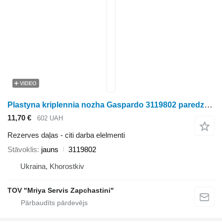
VIDEO
Plastyna kriplennia nozha Gaspardo 3119802 paredzēts irdinātāja
11,70 €
602 UAH
Rezerves daļas - citi darba elelmenti
Stāvoklis
jauns
3119802
Ukraina, Khorostkiv
TOV "Mriya Servis Zapchastini"