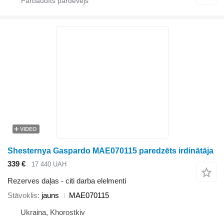
VIDEO
Shesternya Gaspardo MAE070115 paredzēts irdinātāja
339 €
17 440 UAH
Rezerves daļas - citi darba elelmenti
Stāvoklis
jauns
МАЕ070115
Ukraina, Khorostkiv