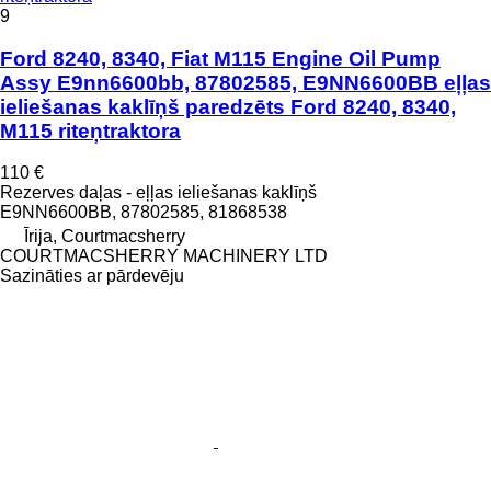
9
Ford 8240, 8340, Fiat M115 Engine Oil Pump
Assy E9nn6600bb, 87802585, E9NN6600BB eļļas
ieliešanas kaklīņš paredzēts Ford 8240, 8340,
M115 riteņtraktora
110 €
Rezerves daļas - eļļas ieliešanas kaklīņš
E9NN6600BB, 87802585, 81868538
Īrija, Courtmacsherry
COURTMACSHERRY MACHINERY LTD
Sazināties ar pārdevēju