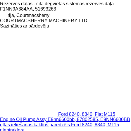
Rezerves daļas - cita degvielas sistēmas rezerves daļa
F1NN9A384AA, 51693263
Īrija, Courtmacsherry
COURTMACSHERRY MACHINERY LTD
Sazināties ar pārdevēju
Ford 8240, 8340, Fiat M115
Engine Oil Pump Assy E9nn6600bb, 87802585, E9NN6600BB
eļļas ieliešanas kaklīņš paredzēts Ford 8240, 8340, M115
riteņtraktora