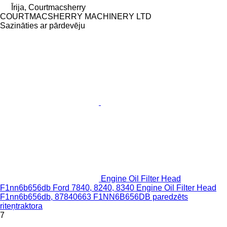
Īrija, Courtmacsherry
COURTMACSHERRY MACHINERY LTD
Sazināties ar pārdevēju
Engine Oil Filter Head
F1nn6b656db Ford 7840, 8240, 8340 Engine Oil Filter Head
F1nn6b656db, 87840663 F1NN6B656DB paredzēts
riteņtraktora
7