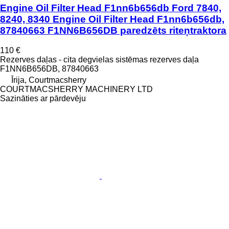
Engine Oil Filter Head F1nn6b656db Ford 7840,
8240, 8340 Engine Oil Filter Head F1nn6b656db,
87840663 F1NN6B656DB paredzēts riteņtraktora
110 €
Rezerves daļas - cita degvielas sistēmas rezerves daļa
F1NN6B656DB, 87840663
Īrija, Courtmacsherry
COURTMACSHERRY MACHINERY LTD
Sazināties ar pārdevēju