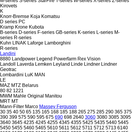
M-series
S-series
StarFire
T-series
W-series
X-series
Z-series
Kirovets
K
Knorr-Bremse
Koja
Komatsu
D series
PC
Kramp
Krone
Kubota
B-series
D-series
F-series
GB-series
K-series
L-series
M-
series
R-series
Kuhn
LINAK
Laforge
Lamborghini
R-series
Landini
8880
Landpower
Legend
Powerfarm
Rex
Vision
Landoll
Laverda
Lemken
Leyland
Linde
Lindner
Lindner
Geotrac
Lombardini
LuK
MAN
LE
MAZ
MTZ Belarus
80
82
1221
MWM
Mahle Original
Manitou
MRT
MT
Mann-Filter
Marco
Massey Ferguson
30
35
40
50
65
135
165
168
185
188
265
275
285
290
365
375
390
399
575
590
595
675
690
698
2640
3060
3080
3085
3095
3640
3645
4235
4245
4255
4345
4355
5425
5435
5440
5445
5450
5455
5460
5465
5610
5611
5612
5711
5712
5713
6140