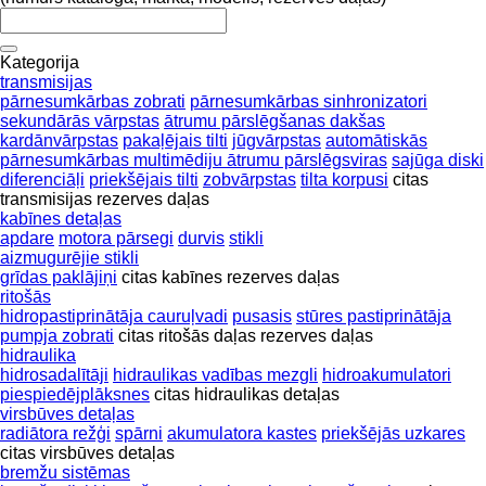
Kategorija
transmisijas
pārnesumkārbas zobrati
pārnesumkārbas sinhronizatori
sekundārās vārpstas
ātrumu pārslēgšanas dakšas
kardānvārpstas
pakaļējais tilti
jūgvārpstas
automātiskās
pārnesumkārbas multimēdiju ātrumu pārslēgsviras
sajūga diski
diferenciāļi
priekšējais tilti
zobvārpstas
tilta korpusi
citas
transmisijas rezerves daļas
kabīnes detaļas
apdare
motora pārsegi
durvis
stikli
aizmugurējie stikli
grīdas paklājiņi
citas kabīnes rezerves daļas
ritošās
hidropastiprinātāja cauruļvadi
pusasis
stūres pastiprinātāja
pumpja zobrati
citas ritošās daļas rezerves daļas
hidraulika
hidrosadalītāji
hidraulikas vadības mezgli
hidroakumulatori
piespiedējplāksnes
citas hidraulikas detaļas
virsbūves detaļas
radiātora režģi
spārni
akumulatora kastes
priekšējās uzkares
citas virsbūves detaļas
bremžu sistēmas