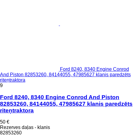
Ford 8240, 8340 Engine Conrod
And Piston 82853260, 84144055, 47985627 klanis paredzēts
riteņtraktora
9
Ford 8240, 8340 Engine Conrod And Piston
82853260, 84144055, 47985627 klanis paredzēts
riteņtraktora
50 €
Rezerves daļas - klanis
82853260