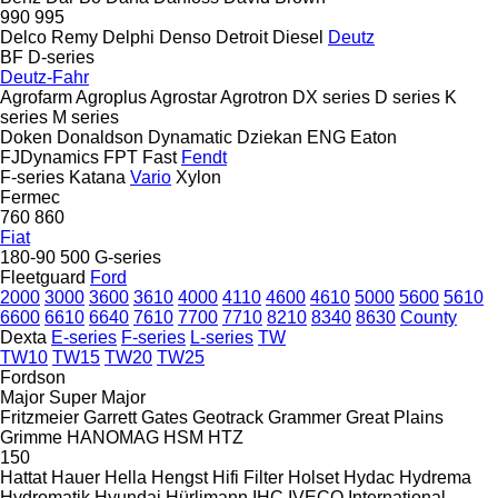
990
995
Delco Remy
Delphi
Denso
Detroit Diesel
Deutz
BF
D-series
Deutz-Fahr
Agrofarm
Agroplus
Agrostar
Agrotron
DX series
D series
K
series
M series
Doken
Donaldson
Dynamatic
Dziekan
ENG
Eaton
FJDynamics
FPT
Fast
Fendt
F-series
Katana
Vario
Xylon
Fermec
760
860
Fiat
180-90
500
G-series
Fleetguard
Ford
2000
3000
3600
3610
4000
4110
4600
4610
5000
5600
5610
6600
6610
6640
7610
7700
7710
8210
8340
8630
County
Dexta
E-series
F-series
L-series
TW
TW10
TW15
TW20
TW25
Fordson
Major
Super Major
Fritzmeier
Garrett
Gates
Geotrack
Grammer
Great Plains
Grimme
HANOMAG
HSM
HTZ
150
Hattat
Hauer
Hella
Hengst
Hifi Filter
Holset
Hydac
Hydrema
Hydromatik
Hyundai
Hürlimann
IHC
IVECO
International