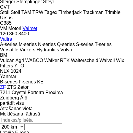
Steiger
Stemplinger
Steyr
CVT
Stoll
Stoll
TAM
TRW
Tagex
Timberjack
Trackman
Trimble
Ursus
C385
VM Motori
Valmet
120
860
8400
Valtra
A-series
M-series
N-series
Q-series
S-series
T-series
Versatile
Vickers Hydraulics
Volvo
BM
Vulcan Agri
WABCO
Walker RTK
Walterscheid
Walvoil
Wix
Filters
YTO
NLX 1024
Yanmar
B-series
F-series
KE
ZF
ZTS
Zetor
7211
Crystal
Forterra
Proxima
Zuidberg
Ålö
parādīt visu
Atrašanās vieta
Meklēšana rādiusā
Latvija
Eiropa