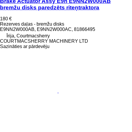
Brake Actuator Assy E9n E9NN2W000AB
bremžu disks paredzēts riteņtraktora
180 €
Rezerves daļas - bremžu disks
E9NN2W000AB, E9NN2W000AC, 81866495
Īrija, Courtmacsherry
COURTMACSHERRY MACHINERY LTD
Sazināties ar pārdevēju