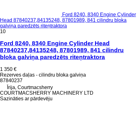
Ford 8240, 8340 Engine Cylinder
Head 87840237,84135248, 87801989, 841 cilindru bloka
galviņa paredzēts riteņtraktora
10
Ford 8240, 8340 Engine Cylinder Head
87840237,84135248, 87801989, 841 cilindru
bloka galviņa paredzēts riteņtraktora
1 350 €
Rezerves daļas - cilindru bloka galviņa
87840237
Īrija, Courtmacsherry
COURTMACSHERRY MACHINERY LTD
Sazināties ar pārdevēju