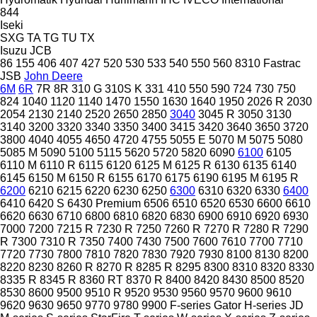
844
Iseki
SXG
TA
TG
TU
TX
Isuzu
JCB
86
155
406
407
427
520
530
533
540
550
560
8310
Fastrac
JSB
John Deere
6M
6R
7R
8R
310 G
310S K
331
410
550
590
724
730
750
824
1040
1120
1140
1470
1550
1630
1640
1950
2026 R
2030
2054
2130
2140
2520
2650
2850
3040
3045 R
3050
3130
3140
3200
3320
3340
3350
3400
3415
3420
3640
3650
3720
3800
4040
4055
4650
4720
4755
5055 E
5070 M
5075
5080
5085 M
5090
5100
5115
5620
5720
5820
6090
6100
6105
6110 M
6110 R
6115
6120
6125 M
6125 R
6130
6135
6140
6145
6150 M
6150 R
6155
6170
6175
6190
6195 M
6195 R
6200
6210
6215
6220
6230
6250
6300
6310
6320
6330
6400
6410
6420 S
6430 Premium
6506
6510
6520
6530
6600
6610
6620
6630
6710
6800
6810
6820
6830
6900
6910
6920
6930
7000
7200
7215 R
7230 R
7250
7260 R
7270 R
7280 R
7290
R
7300
7310 R
7350
7400
7430
7500
7600
7610
7700
7710
7720
7730
7800
7810
7820
7830
7920
7930
8100
8130
8200
8220
8230
8260 R
8270 R
8285 R
8295
8300
8310
8320
8330
8335 R
8345 R
8360 RT
8370 R
8400
8420
8430
8500
8520
8530
8600
9500
9510 R
9520
9530
9560
9570
9600
9610
9620
9630
9650
9770
9780
9900
F-series
Gator
H-series
JD