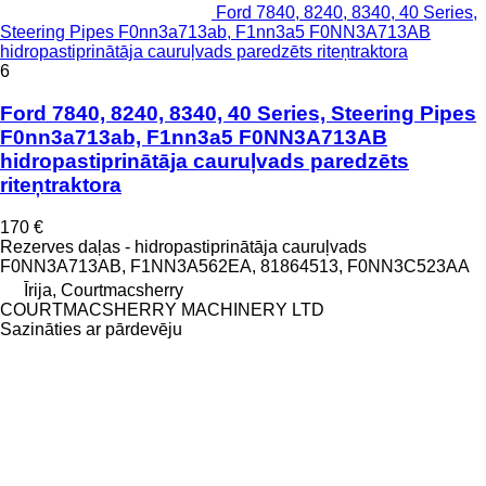
Ford 7840, 8240, 8340, 40 Series,
Steering Pipes F0nn3a713ab, F1nn3a5 F0NN3A713AB
hidropastiprinātāja cauruļvads paredzēts riteņtraktora
6
Ford 7840, 8240, 8340, 40 Series, Steering Pipes
F0nn3a713ab, F1nn3a5 F0NN3A713AB
hidropastiprinātāja cauruļvads paredzēts
riteņtraktora
170 €
Rezerves daļas - hidropastiprinātāja cauruļvads
F0NN3A713AB, F1NN3A562EA, 81864513, F0NN3C523AA
Īrija, Courtmacsherry
COURTMACSHERRY MACHINERY LTD
Sazināties ar pārdevēju