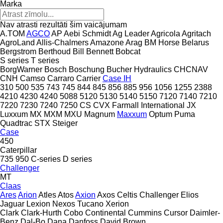
Marka
Nav atrasti rezultāti šim vaicājumam
A.TOM
AGCO
AP
Aebi Schmidt
Ag Leader
Agricola
Agritach
AgroLand
Allis-Chalmers
Amazone
Arag
BM Horse
Belarus
Bergstrom
Berthoud
Bill Bennett
Bobcat
S series
T series
BorgWarner
Bosch
Boschung
Bucher Hydraulics
CHCNAV
CNH
Camso
Carraro
Carrier
Case IH
310
500
535
743
745
844
845
856
885
956
1056
1255
2388
4210
4230
4240
5088
5120
5130
5140
5150
7120
7140
7210
7220
7230
7240
7250
CS
CVX
Farmall
International
JX
Luxxum
MX
MXM
MXU
Magnum
Maxxum
Optum
Puma
Quadtrac
STX
Steiger
Case
450
Caterpillar
735
950
C-series
D series
Challenger
MT
Claas
Ares
Arion
Atles
Atos
Axion
Axos
Celtis
Challenger
Elios
Jaguar
Lexion
Nexos
Tucano
Xerion
Clark
Clark-Hurth
Cobo
Continental
Cummins
Cursor
Daimler-
Benz
Dal-Bo
Dana
Danfoss
David Brown