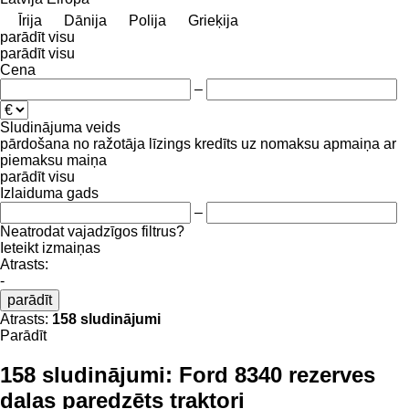
Īrija
Dānija
Polija
Grieķija
parādīt visu
parādīt visu
Cena
–
Sludinājuma veids
pārdošana
no ražotāja
līzings
kredīts
uz nomaksu
apmaiņa ar
piemaksu
maiņa
parādīt visu
Izlaiduma gads
–
Neatrodat vajadzīgos filtrus?
Ieteikt izmaiņas
Atrasts:
-
parādīt
Atrasts:
158 sludinājumi
Parādīt
158 sludinājumi:
Ford 8340 rezerves
daļas paredzēts traktori