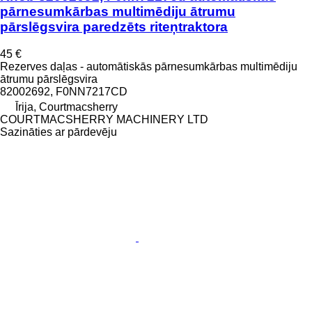
pārnesumkārbas multimēdiju ātrumu
pārslēgsvira paredzēts riteņtraktora
45 €
Rezerves daļas - automātiskās pārnesumkārbas multimēdiju
ātrumu pārslēgsvira
82002692, F0NN7217CD
Īrija, Courtmacsherry
COURTMACSHERRY MACHINERY LTD
Sazināties ar pārdevēju