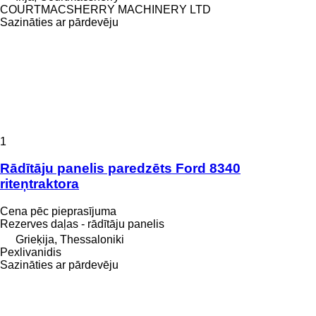
COURTMACSHERRY MACHINERY LTD
Sazināties ar pārdevēju
1
Rādītāju panelis paredzēts Ford 8340
riteņtraktora
Cena pēc pieprasījuma
Rezerves daļas - rādītāju panelis
Grieķija, Thessaloniki
Pexlivanidis
Sazināties ar pārdevēju