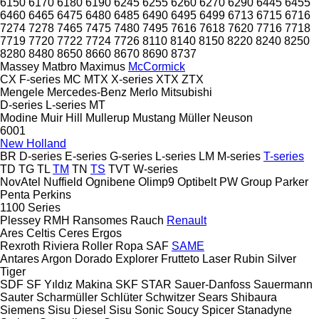
6150
6170
6180
6190
6245
6255
6260
6270
6290
6445
6455
6460
6465
6475
6480
6485
6490
6495
6499
6713
6715
6716
7274
7278
7465
7475
7480
7495
7616
7618
7620
7716
7718
7719
7720
7722
7724
7726
8110
8140
8150
8220
8240
8250
8280
8480
8650
8660
8670
8690
8737
Massey
Matbro
Maximus
McCormick
CX
F-series
MC
MTX
X-series
XTX
ZTX
Mengele
Mercedes-Benz
Merlo
Mitsubishi
D-series
L-series
MT
Modine
Muir Hill
Mullerup
Mustang
Müller
Neuson
6001
New Holland
BR
D-series
E-series
G-series
L-series
LM
M-series
T-series
TD
TG
TL
TM
TN
TS
TVT
W-series
NovAtel
Nuffield
Ognibene
Olimp9
Optibelt
PW Group
Parker
Penta
Perkins
1100 Series
Plessey
RMH
Ransomes
Rauch
Renault
Ares
Celtis
Ceres
Ergos
Rexroth
Riviera
Roller
Ropa
SAF
SAME
Antares
Argon
Dorado
Explorer
Frutteto
Laser
Rubin
Silver
Tiger
SDF
SF Yıldız Makina
SKF
STAR
Sauer-Danfoss
Sauermann
Sauter
Scharmüller
Schlüter
Schwitzer
Sears
Shibaura
Siemens
Sisu Diesel
Sisu
Sonic
Soucy
Spicer
Stanadyne