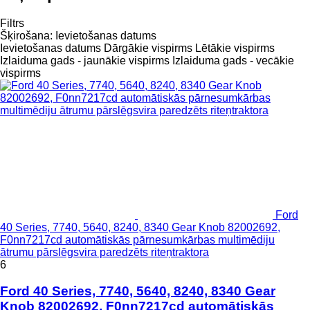
Filtrs
Šķirošana
:
Ievietošanas datums
Ievietošanas datums
Dārgākie vispirms
Lētākie vispirms
Izlaiduma gads - jaunākie vispirms
Izlaiduma gads - vecākie
vispirms
Ford
40 Series, 7740, 5640, 8240, 8340 Gear Knob 82002692,
F0nn7217cd automātiskās pārnesumkārbas multimēdiju
ātrumu pārslēgsvira paredzēts riteņtraktora
6
Ford 40 Series, 7740, 5640, 8240, 8340 Gear
Knob 82002692, F0nn7217cd automātiskās