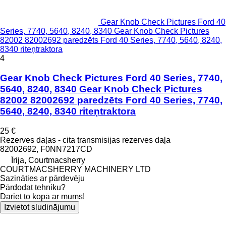
Gear Knob Check Pictures Ford 40
Series, 7740, 5640, 8240, 8340 Gear Knob Check Pictures
82002 82002692 paredzēts Ford 40 Series, 7740, 5640, 8240,
8340 riteņtraktora
4
Gear Knob Check Pictures Ford 40 Series, 7740,
5640, 8240, 8340 Gear Knob Check Pictures
82002 82002692 paredzēts Ford 40 Series, 7740,
5640, 8240, 8340 riteņtraktora
25 €
Rezerves daļas - cita transmisijas rezerves daļa
82002692, F0NN7217CD
Īrija, Courtmacsherry
COURTMACSHERRY MACHINERY LTD
Sazināties ar pārdevēju
Pārdodat tehniku?
Dariet to kopā ar mums!
Izvietot sludinājumu