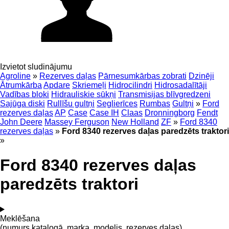
Izvietot sludinājumu
Agroline
»
Rezerves daļas
Pārnesumkārbas zobrati
Dzinēji
Ātrumkārba
Apdare
Skriemeļi
Hidrocilindri
Hidrosadalītāji
Vadības bloki
Hidrauliskie sūkņi
Transmisijas blīvgredzeni
Sajūga diski
Rullīšu gultņi
Seglierīces
Rumbas
Gultņi
»
Ford
rezerves daļas
AP
Case
Case IH
Claas
Dronningborg
Fendt
John Deere
Massey Ferguson
New Holland
ZF
»
Ford 8340
rezerves daļas
»
Ford 8340 rezerves daļas paredzēts traktori
»
Ford 8340 rezerves daļas
paredzēts traktori
Meklēšana
(numurs katalogā, marka, modelis, rezerves daļas)