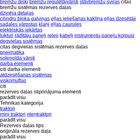
bremžu diski
bremžu regulētājvārsti
stāvbremžu sviras
citas
bremžu sistēmas rezerves daļas
dzinēja detaļas
cilindru bloka galviņas
eļļas ieliešanas kaklīņa
eļļas dzesētāji
sadales vārpstas
klaņi
eļļas caurules
elektriskās iekārtas
lukturi
rādītāju paneļi
releji
kabeļi
instrumentu paneļu korpusi
degvielas sistēmas
citas degvielas sistēmas rezerves daļas
pneimatika
solenoīda vārsti
darba elementi
citi darba elementi
atdzesēšanas sistēmas
viskomuftas
citi
rezerves daļas
stiprinājuma elementi
parādīt visu
Tehnikas kategorija
traktori
mini traktori
riteņtraktori
parādīt visu
Rezerves daļas tips
oriģināla rezerves daļa
parādīt visu