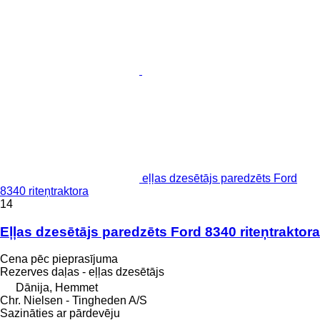
eļļas dzesētājs paredzēts Ford
8340 riteņtraktora
14
Eļļas dzesētājs paredzēts Ford 8340 riteņtraktora
Cena pēc pieprasījuma
Rezerves daļas - eļļas dzesētājs
Dānija, Hemmet
Chr. Nielsen - Tingheden A/S
Sazināties ar pārdevēju